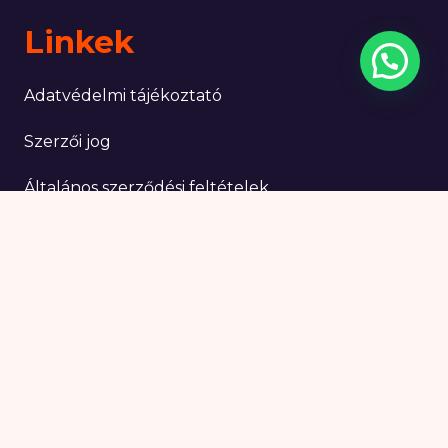
Linkek
Adatvédelmi tájékoztató
Szerzői jog
Általános szerződési feltételek
Impresszum
Tripadvisor
Viator
GetYourGuide