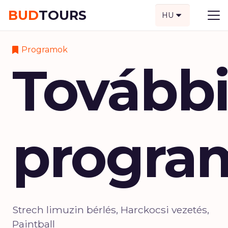
BUD
TOURS
HU
Programok
Tovább
progra
Strech limuzin bérlés, Harckocsi vezetés,
Paintball