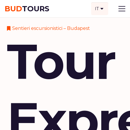
BUD
TOURS
IT
Sentieri escursionistici – Budapest
Tour
Expr