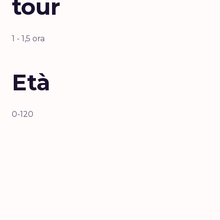
tour
1 - 1,5 ora
Età
0-120