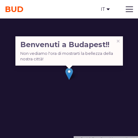
BUD
TOURS
IT
×
Benvenuti a Budapest!!
Non vediamo l'ora di mostrarti la bellezza della
nostra città!