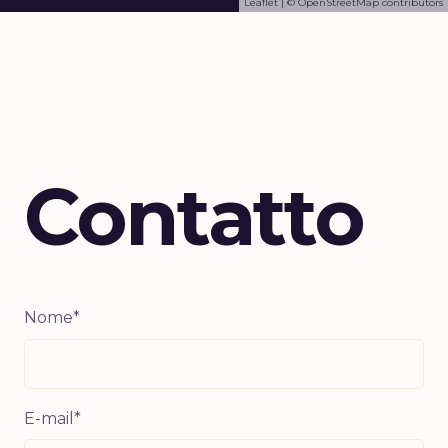
Leaflet
| ©
OpenStreetMap
contributors
Contatto
Nome*
E-mail*